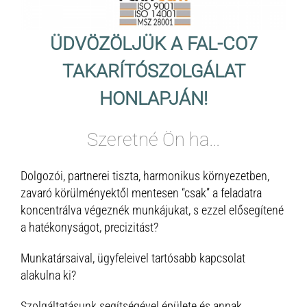
ÜDVÖZÖLJÜK A FAL-CO7
TAKARÍTÓSZOLGÁLAT
HONLAPJÁN!
Szeretné Ön ha…
Dolgozói, partnerei tiszta, harmonikus környezetben,
zavaró körülményektől mentesen “csak” a feladatra
koncentrálva végeznék munkájukat, s ezzel elősegítené
a hatékonyságot, precizitást?
Munkatársaival, ügyfeleivel tartósabb kapcsolat
alakulna ki?
Szolgáltatásunk segítségével épülete és annak