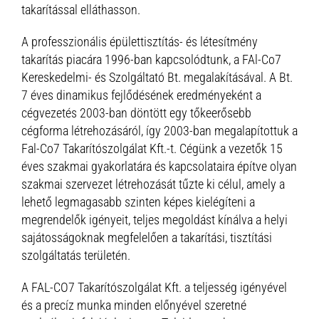
takarítással elláthasson.
A professzionális épülettisztítás- és létesítmény
takarítás piacára 1996-ban kapcsolódtunk, a FAl-Co7
Kereskedelmi- és Szolgáltató Bt. megalakításával. A Bt.
7 éves dinamikus fejlődésének eredményeként a
cégvezetés 2003-ban döntött egy tőkeerősebb
cégforma létrehozásáról, így 2003-ban megalapítottuk a
Fal-Co7 Takarítószolgálat Kft.-t. Cégünk a vezetők 15
éves szakmai gyakorlatára és kapcsolataira építve olyan
szakmai szervezet létrehozását tűzte ki célul, amely a
lehető legmagasabb szinten képes kielégíteni a
megrendelők igényeit, teljes megoldást kínálva a helyi
sajátosságoknak megfelelően a takarítási, tisztítási
szolgáltatás területén.
A FAL-CO7 Takarítószolgálat Kft. a teljesség igényével
és a precíz munka minden előnyével szeretné