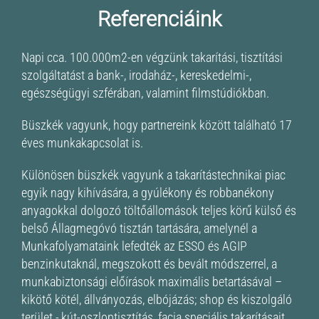
Referenciáink
Napi cca. 100.000m2-en végzünk takarítási, tisztítási
szolgáltatást a bank-, irodaház-, kereskedelmi-,
egészségügyi szférában, valamint filmstúdiókban.
Büszkék vagyunk, hogy partnereink között található 17
éves munkakapcsolat is.
Különösen büszkék vagyunk a takarítástechnikai piac
egyik nagy kihívására, a gyúlékony és robbanékony
anyagokkal dolgozó töltőállomások teljes körű külső és
belső Állagmegóvó tisztán tartására, amelynél a
Munkafolyamataink lefedték az ESSO és AGIP
benzinkutaknál, megszokott és bevált módszerrel, a
munkabiztonsági előírások maximális betartásával –
kikötő kötél, állványozás, elbójázás; shop és kiszolgáló
terület -,kút-oszloptisztítás, facia speciális takarításait,