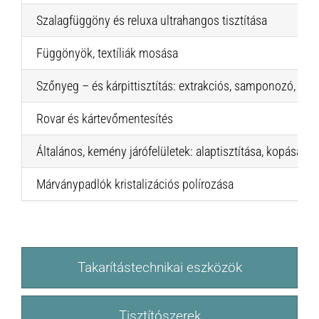
Szalagfüggöny és reluxa ultrahangos tisztítása
Függönyök, textíliák mosása
Szőnyeg – és kárpittisztítás: extrakciós, samponozó, szá
Rovar és kártevőmentesítés
Általános, kemény járófelületek: alaptisztítása, kopásáll
Márványpadlók kristalizációs polírozása
Takarítástechnikai eszközök
Tisztítószerek