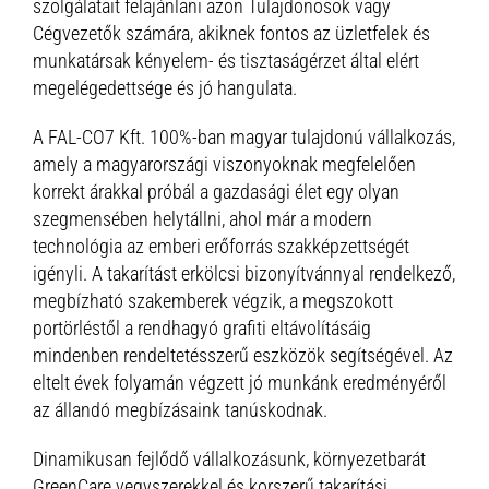
szolgálatait felajánlani azon Tulajdonosok vagy
Cégvezetők számára, akiknek fontos az üzletfelek és
munkatársak kényelem- és tisztaságérzet által elért
megelégedettsége és jó hangulata.
A FAL-CO7 Kft. 100%-ban magyar tulajdonú vállalkozás,
amely a magyarországi viszonyoknak megfelelően
korrekt árakkal próbál a gazdasági élet egy olyan
szegmensében helytállni, ahol már a modern
technológia az emberi erőforrás szakképzettségét
igényli. A takarítást erkölcsi bizonyítvánnyal rendelkező,
megbízható szakemberek végzik, a megszokott
portörléstől a rendhagyó grafiti eltávolításáig
mindenben rendeltetésszerű eszközök segítségével. Az
eltelt évek folyamán végzett jó munkánk eredményéről
az állandó megbízásaink tanúskodnak.
Dinamikusan fejlődő vállalkozásunk, környezetbarát
GreenCare vegyszerekkel és korszerű takarítási