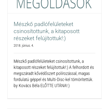
Mészkő padlófelületeket
csinosítottunk, a kitaposott
részeket felújítottuk!:)
2018. június. 4.
Mészkő padlófelületeket csinosítottunk, a
kitaposott részeket felújítottuk!:) A felhordott és
megszáradt kővédőszert polírozással, magas
fordulatú géppel és Multi-Disc-kel tömörítettük.
by Kovács Béla ELŐTTE UTÁNA!:)