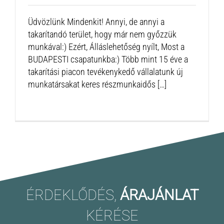
Üdvözlünk Mindenkit! Annyi, de annyi a
takarítandó terület, hogy már nem győzzük
munkával:) Ezért, Álláslehetőség nyílt, Most a
BUDAPESTI csapatunkba:) Több mint 15 éve a
takarítási piacon tevékenykedő vállalatunk új
munkatársakat keres részmunkaidős […]
ÉRDEKLŐDÉS,
ÁRAJÁNLAT
KÉRÉSE